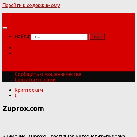
Перейти к содержимому
Мошенники!
Найти:
Сообщить о мошенничестве
Связаться с нами
Мошенники!
Сообщить о мошенничестве
Связаться с нами
Криптоскам
0
Zuprox.com
Внимание,
Zuprox
! Преступная интернет-групировка