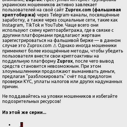
украинских мошенников активно завлекает
пользователей на свой сайт
Zuprox.com (фальшивая
криптобиржа)
через Telegram-каналы, посвящённые
заработку, а также через социальные сети, такие как
Instagram, TikTok и YouTube. Чаще всего они
используют схему криптоарбитража, где в связке с
другими платформами предлагают жертвам
зарегистрироваться на фальшивой бирже — в данном
случае это Zuprox.com ⚠ Однако иногда мошенники
применяют более изощрённые методы, чтобы убедить
пользователя внести свои криптоактивы на
поддельную платформу
Zuprox
, после чего вывод
средств становится невозможным. При этом
злоумышленники продолжают выманивать деньги,
предлагая "разблокировать" счёт под предлогом
проверки KYC, уплаты налогов или других надуманных
причин.
Не поддавайтесь на уловки мошенников и избегайте
подозрительных ресурсов!
Из этой же серии...
0