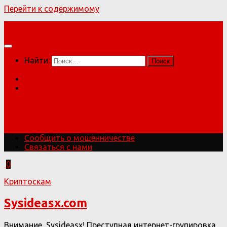
Перейти к содержимому
Мошенники!
Найти:
Сообщить о мошенничестве
Связаться с нами
Мошенники!
Сообщить о мошенничестве
Связаться с нами
0
Криптоскам
Sysideasx.com
Внимание, Sysideasx! Преступная интернет-групировка