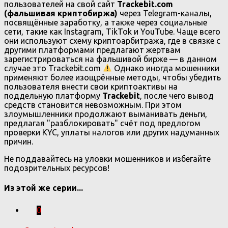
пользователей на свой сайт
Trackebit.com
(фальшивая криптобиржа)
через Telegram-каналы,
посвящённые заработку, а также через социальные
сети, такие как Instagram, TikTok и YouTube. Чаще всего
они используют схему криптоарбитража, где в связке с
другими платформами предлагают жертвам
зарегистрироваться на фальшивой бирже — в данном
случае это Trackebit.com
Однако иногда мошенники
применяют более изощрённые методы, чтобы убедить
пользователя внести свои криптоактивы на
поддельную платформу
Trackebit
, после чего вывод
средств становится невозможным. При этом
злоумышленники продолжают выманивать деньги,
предлагая "разблокировать" счёт под предлогом
проверки KYC, уплаты налогов или других надуманных
причин.
Не поддавайтесь на уловки мошенников и избегайте
подозрительных ресурсов!
Из этой же серии...
0