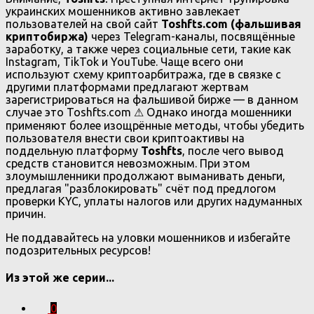
украинских мошенников активно завлекает
пользователей на свой сайт
Toshfts.com (фальшивая
криптобиржа)
через Telegram-каналы, посвящённые
заработку, а также через социальные сети, такие как
Instagram, TikTok и YouTube. Чаще всего они
используют схему криптоарбитража, где в связке с
другими платформами предлагают жертвам
зарегистрироваться на фальшивой бирже — в данном
случае это Toshfts.com ⚠ Однако иногда мошенники
применяют более изощрённые методы, чтобы убедить
пользователя внести свои криптоактивы на
поддельную платформу
Toshfts
, после чего вывод
средств становится невозможным. При этом
злоумышленники продолжают выманивать деньги,
предлагая "разблокировать" счёт под предлогом
проверки KYC, уплаты налогов или других надуманных
причин.
Не поддавайтесь на уловки мошенников и избегайте
подозрительных ресурсов!
Из этой же серии...
0