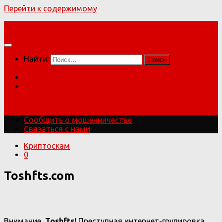
Перейти к содержимому
Мошенники!
Найти:
Сообщить о мошенничестве
Связаться с нами
Мошенники!
Сообщить о мошенничестве
Связаться с нами
Криптоскам
0
Toshfts.com
Внимание,
Toshfts
! Преступная интернет-групировка