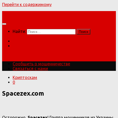
Перейти к содержимому
Мошенники!
Найти:
Сообщить о мошенничестве
Связаться с нами
Мошенники!
Сообщить о мошенничестве
Связаться с нами
Криптоскам
0
Spacezex.com
Осторожно,
Spacezex
! Группа мошенников из Украины