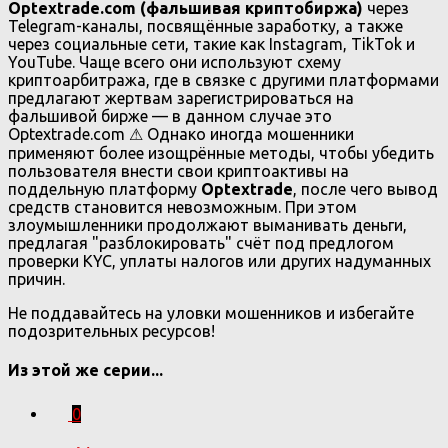
Optextrade.com (фальшивая криптобиржа)
через
Telegram-каналы, посвящённые заработку, а также
через социальные сети, такие как Instagram, TikTok и
YouTube. Чаще всего они используют схему
криптоарбитража, где в связке с другими платформами
предлагают жертвам зарегистрироваться на
фальшивой бирже — в данном случае это
Optextrade.com ⚠ Однако иногда мошенники
применяют более изощрённые методы, чтобы убедить
пользователя внести свои криптоактивы на
поддельную платформу
Optextrade
, после чего вывод
средств становится невозможным. При этом
злоумышленники продолжают выманивать деньги,
предлагая "разблокировать" счёт под предлогом
проверки KYC, уплаты налогов или других надуманных
причин.
Не поддавайтесь на уловки мошенников и избегайте
подозрительных ресурсов!
Из этой же серии...
0