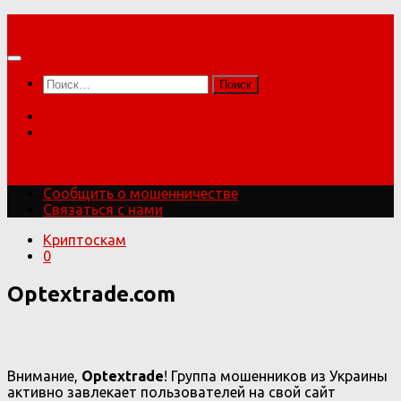
Перейти
Мошенники!
к
содержимому
Найти:
Сообщить о мошенничестве
Связаться с нами
Мошенники!
Сообщить о мошенничестве
Связаться с нами
Криптоскам
0
Optextrade.com
Внимание,
Optextrade
! Группа мошенников из Украины
активно завлекает пользователей на свой сайт