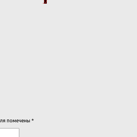
0
оля помечены
*