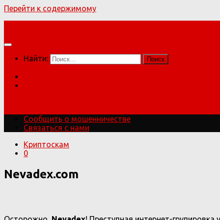
Перейти к содержимому
Мошенники!
Найти:
Сообщить о мошенничестве
Связаться с нами
Мошенники!
Сообщить о мошенничестве
Связаться с нами
Криптоскам
0
Nevadex.com
Осторожно,
Nevadex
! Преступная интернет-групировка