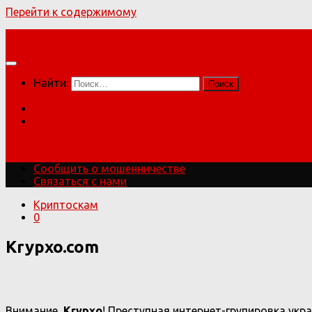
Перейти к содержимому
Мошенники!
Найти:
Сообщить о мошенничестве
Связаться с нами
Мошенники!
Сообщить о мошенничестве
Связаться с нами
Криптоскам
0
Krypxo.com
Внимание,
Krypxo
! Преступная интернет-групировка ук