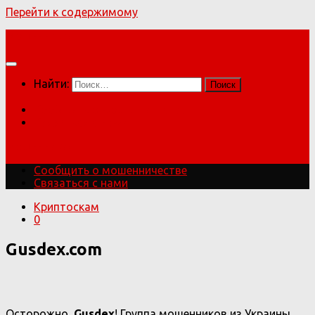
Перейти к содержимому
Мошенники!
Найти:
Сообщить о мошенничестве
Связаться с нами
Мошенники!
Сообщить о мошенничестве
Связаться с нами
Криптоскам
0
Gusdex.com
Осторожно,
Gusdex
! Группа мошенников из Украины