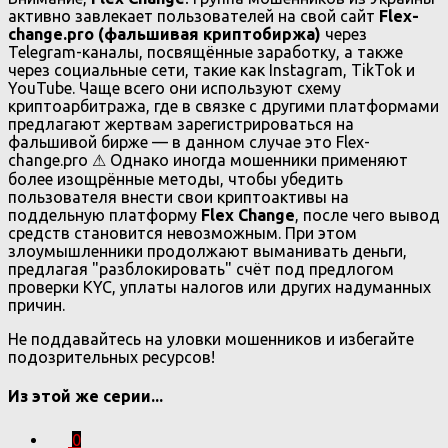
активно завлекает пользователей на свой сайт
Flex-
change.pro (фальшивая криптобиржа)
через
Telegram-каналы, посвящённые заработку, а также
через социальные сети, такие как Instagram, TikTok и
YouTube. Чаще всего они используют схему
криптоарбитража, где в связке с другими платформами
предлагают жертвам зарегистрироваться на
фальшивой бирже — в данном случае это Flex-
change.pro ⚠ Однако иногда мошенники применяют
более изощрённые методы, чтобы убедить
пользователя внести свои криптоактивы на
поддельную платформу
Flex Change
, после чего вывод
средств становится невозможным. При этом
злоумышленники продолжают выманивать деньги,
предлагая "разблокировать" счёт под предлогом
проверки KYC, уплаты налогов или других надуманных
причин.
Не поддавайтесь на уловки мошенников и избегайте
подозрительных ресурсов!
Из этой же серии...
0