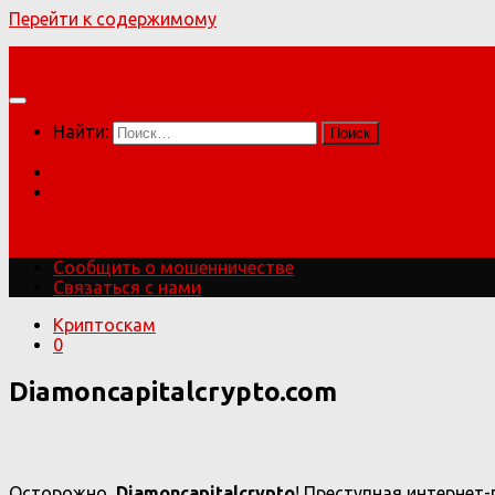
Перейти к содержимому
Мошенники!
Найти:
Сообщить о мошенничестве
Связаться с нами
Мошенники!
Сообщить о мошенничестве
Связаться с нами
Криптоскам
0
Diamoncapitalcrypto.com
Осторожно,
Diamoncapitalcrypto
! Преступная интернет