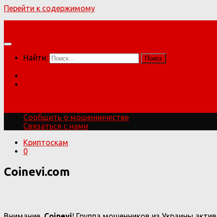
Перейти к содержимому
Мошенники!
Найти:
Сообщить о мошенничестве
Связаться с нами
Мошенники!
Сообщить о мошенничестве
Связаться с нами
Криптоскам
0
Coinevi.com
Внимание,
Coinevi
! Группа мошенников из Украины акти