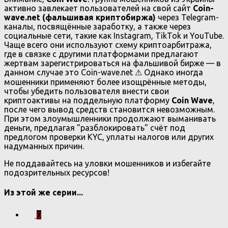
активно завлекает пользователей на свой сайт
Coin-
wave.net (фальшивая криптобиржа)
через Telegram-
каналы, посвящённые заработку, а также через
социальные сети, такие как Instagram, TikTok и YouTube.
Чаще всего они используют схему криптоарбитража,
где в связке с другими платформами предлагают
жертвам зарегистрироваться на фальшивой бирже — в
данном случае это Coin-wave.net ⚠ Однако иногда
мошенники применяют более изощрённые методы,
чтобы убедить пользователя внести свои
криптоактивы на поддельную платформу
Coin Wave
,
после чего вывод средств становится невозможным.
При этом злоумышленники продолжают выманивать
деньги, предлагая "разблокировать" счёт под
предлогом проверки KYC, уплаты налогов или других
надуманных причин.
Не поддавайтесь на уловки мошенников и избегайте
подозрительных ресурсов!
Из этой же серии...
0