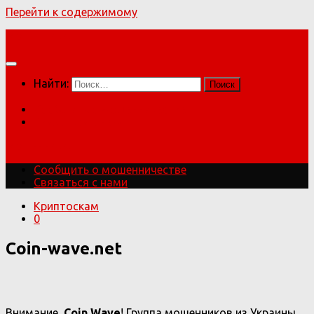
Перейти к содержимому
Мошенники!
Найти:
Сообщить о мошенничестве
Связаться с нами
Мошенники!
Сообщить о мошенничестве
Связаться с нами
Криптоскам
0
Coin-wave.net
Внимание,
Coin Wave
! Группа мошенников из Украины