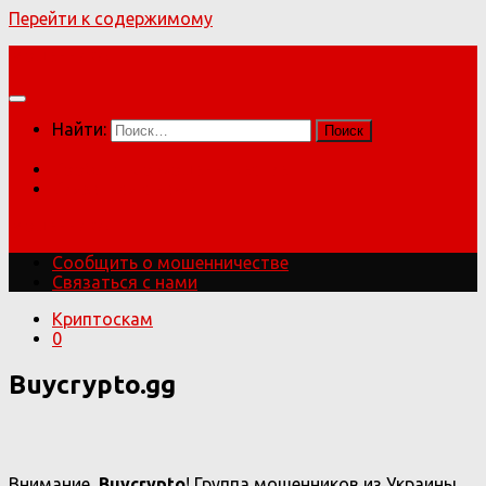
Перейти к содержимому
Мошенники!
Найти:
Сообщить о мошенничестве
Связаться с нами
Мошенники!
Сообщить о мошенничестве
Связаться с нами
Криптоскам
0
Buycrypto.gg
Внимание,
Buycrypto
! Группа мошенников из Украины