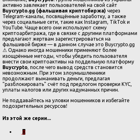
активно завлекает пользователей на свой сайт
Buycrypto.gg (фальшивая криптобиржа)
через
Telegram-каналы, посвящённые заработку, а также
через социальные сети, такие как Instagram, TikTok и
YouTube. Чаще всего они используют схему
криптоарбитража, где в связке с другими платформами
предлагают жертвам зарегистрироваться на
фальшивой бирже — в данном случае это Buycrypto.gg
⚠ Однако иногда мошенники применяют более
изощрённые методы, чтобы убедить пользователя
внести свои криптоактивы на поддельную платформу
Buycrypto
, после чего вывод средств становится
невозможным. При этом злоумышленники
продолжают выманивать деньги, предлагая
"разблокировать" счёт под предлогом проверки KYC,
уплаты налогов или других надуманных причин.
Не поддавайтесь на уловки мошенников и избегайте
подозрительных ресурсов!
Из этой же серии...
0