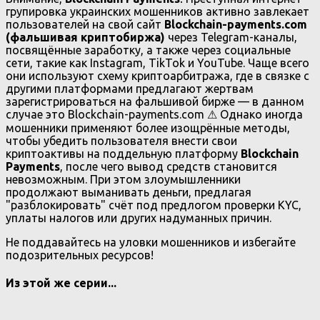
групировка украинских мошенников активно завлекает
пользователей на свой сайт
Blockchain-payments.com
(фальшивая криптобиржа)
через Telegram-каналы,
посвящённые заработку, а также через социальные
сети, такие как Instagram, TikTok и YouTube. Чаще всего
они используют схему криптоарбитража, где в связке с
другими платформами предлагают жертвам
зарегистрироваться на фальшивой бирже — в данном
случае это Blockchain-payments.com ⚠ Однако иногда
мошенники применяют более изощрённые методы,
чтобы убедить пользователя внести свои
криптоактивы на поддельную платформу
Blockchain
Payments
, после чего вывод средств становится
невозможным. При этом злоумышленники
продолжают выманивать деньги, предлагая
"разблокировать" счёт под предлогом проверки KYC,
уплаты налогов или других надуманных причин.
Не поддавайтесь на уловки мошенников и избегайте
подозрительных ресурсов!
Из этой же серии...