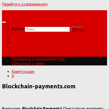
Перейти к содержимому
Мошенники!
Найти:
Сообщить о мошенничестве
Связаться с нами
Мошенники!
Сообщить о мошенничестве
Связаться с нами
Криптоскам
0
Blockchain-payments.com
Внимание,
Blockchain Payments
! Преступная интернет-