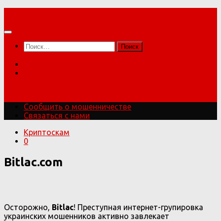
Перейти
Мошенники!
к
содержимому
Найти:
Сообщить о мошенничестве
Связаться с нами
Мошенники!
Сообщить о мошенничестве
Связаться с нами
Криптоскам
0
Bitlac.com
Осторожно,
Bitlac
! Преступная интернет-групировка
украинских мошенников активно завлекает