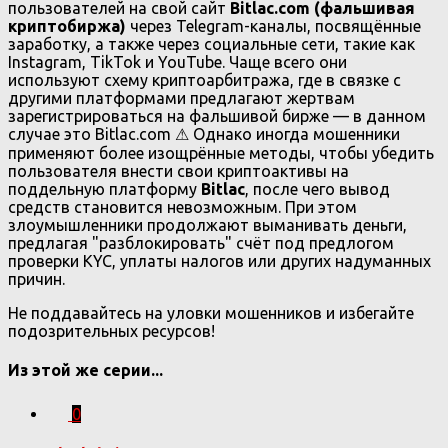
пользователей на свой сайт
Bitlac.com (фальшивая
криптобиржа)
через Telegram-каналы, посвящённые
заработку, а также через социальные сети, такие как
Instagram, TikTok и YouTube. Чаще всего они
используют схему криптоарбитража, где в связке с
другими платформами предлагают жертвам
зарегистрироваться на фальшивой бирже — в данном
случае это Bitlac.com ⚠ Однако иногда мошенники
применяют более изощрённые методы, чтобы убедить
пользователя внести свои криптоактивы на
поддельную платформу
Bitlac
, после чего вывод
средств становится невозможным. При этом
злоумышленники продолжают выманивать деньги,
предлагая "разблокировать" счёт под предлогом
проверки KYC, уплаты налогов или других надуманных
причин.
Не поддавайтесь на уловки мошенников и избегайте
подозрительных ресурсов!
Из этой же серии...
0