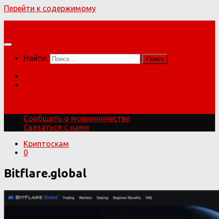
Перейти к содержимому
Мошенники!
Найти:
Сообщить о мошенничестве
Связаться с нами
Мошенники!
Сообщить о мошенничестве
Связаться с нами
Криптоскам
0
Bitflare.global