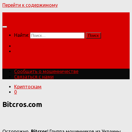
Перейти к содержимому
Мошенники!
Найти:
Сообщить о мошенничестве
Связаться с нами
Мошенники!
Сообщить о мошенничестве
Связаться с нами
Криптоскам
0
Bitcros.com
Осторожно,
Bitcros
! Группа мошенников из Украины