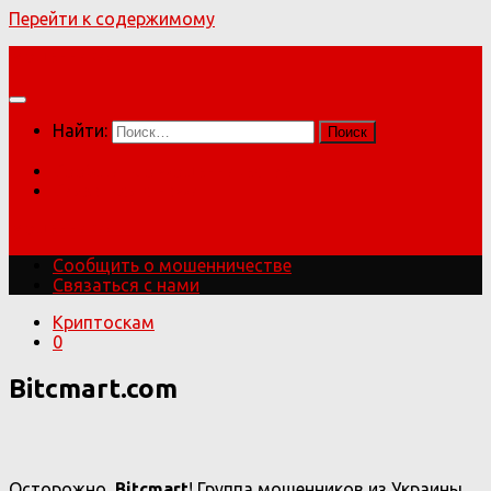
Перейти к содержимому
Мошенники!
Найти:
Сообщить о мошенничестве
Связаться с нами
Мошенники!
Сообщить о мошенничестве
Связаться с нами
Криптоскам
0
Bitcmart.com
Осторожно,
Bitcmart
! Группа мошенников из Украины