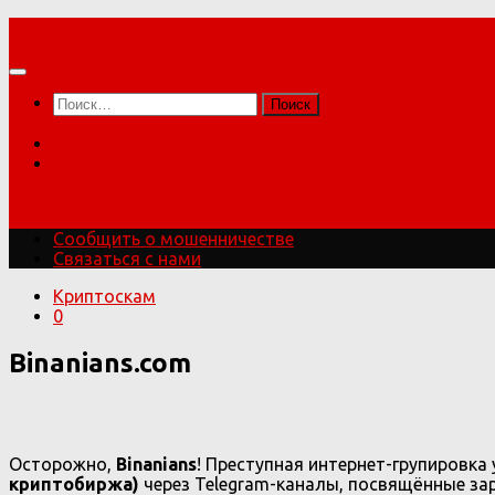
Перейти
Мошенники!
к
содержимому
Найти:
Сообщить о мошенничестве
Связаться с нами
Мошенники!
Сообщить о мошенничестве
Связаться с нами
Криптоскам
0
Binanians.com
Осторожно,
Binanians
! Преступная интернет-групировка
криптобиржа)
через Telegram-каналы, посвящённые зара