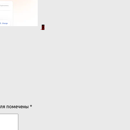
0
оля помечены
*