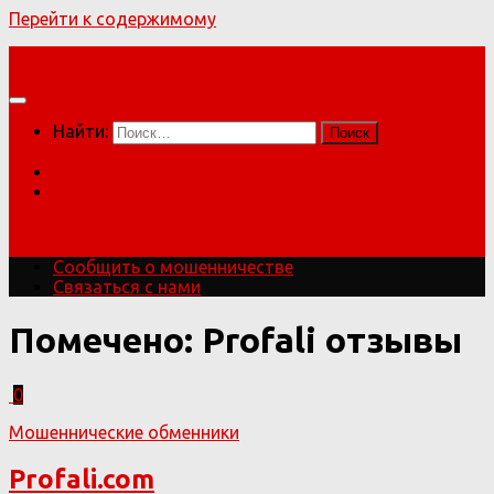
Перейти к содержимому
Мошенники!
Найти:
Сообщить о мошенничестве
Связаться с нами
Мошенники!
Сообщить о мошенничестве
Связаться с нами
Помечено:
Profali отзывы
0
Мошеннические обменники
Profali.com