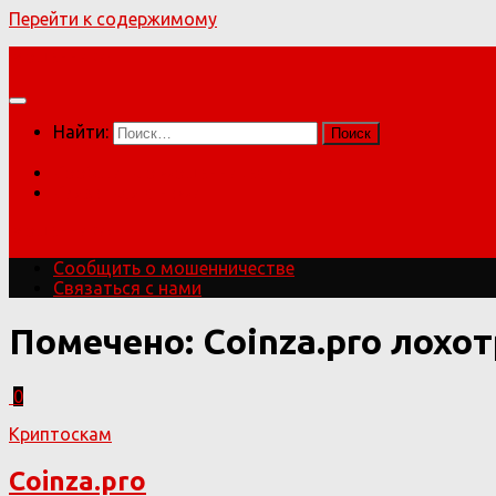
Перейти к содержимому
Мошенники!
Найти:
Сообщить о мошенничестве
Связаться с нами
Мошенники!
Сообщить о мошенничестве
Связаться с нами
Помечено:
Coinza.pro лохо
0
Криптоскам
Coinza.pro