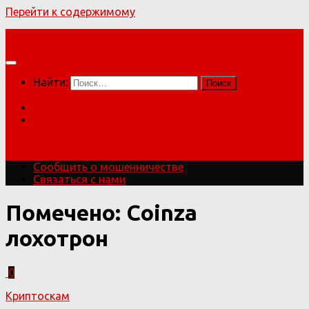
Перейти к содержимому
Мошенники!
Найти:
Сообщить о мошенничестве
Связаться с нами
Мошенники!
Сообщить о мошенничестве
Связаться с нами
Помечено:
Coinza
лохотрон
0
Криптоскам