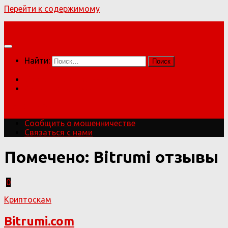
Перейти к содержимому
Мошенники!
Найти:
Сообщить о мошенничестве
Связаться с нами
Мошенники!
Сообщить о мошенничестве
Связаться с нами
Помечено:
Bitrumi отзывы
0
Криптоскам
Bitrumi.com