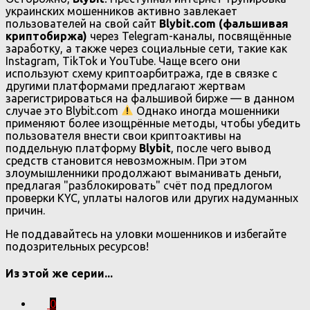
украинских мошенников активно завлекает
пользователей на свой сайт
Blybit.com (фальшивая
криптобиржа)
через Telegram-каналы, посвящённые
заработку, а также через социальные сети, такие как
Instagram, TikTok и YouTube. Чаще всего они
используют схему криптоарбитража, где в связке с
другими платформами предлагают жертвам
зарегистрироваться на фальшивой бирже — в данном
случае это Blybit.com
Однако иногда мошенники
применяют более изощрённые методы, чтобы убедить
пользователя внести свои криптоактивы на
поддельную платформу
Blybit
, после чего вывод
средств становится невозможным. При этом
злоумышленники продолжают выманивать деньги,
предлагая "разблокировать" счёт под предлогом
проверки KYC, уплаты налогов или других надуманных
причин.
Не поддавайтесь на уловки мошенников и избегайте
подозрительных ресурсов!
Из этой же серии...
0