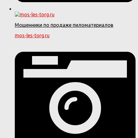
Мошенники по продаже пиломатериалов
mos-les-torg.ru