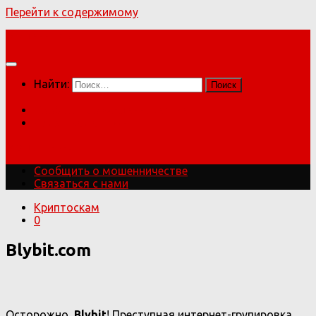
Перейти к содержимому
Мошенники!
Найти:
Сообщить о мошенничестве
Связаться с нами
Мошенники!
Сообщить о мошенничестве
Связаться с нами
Криптоскам
0
Blybit.com
Осторожно,
Blybit
! Преступная интернет-групировка